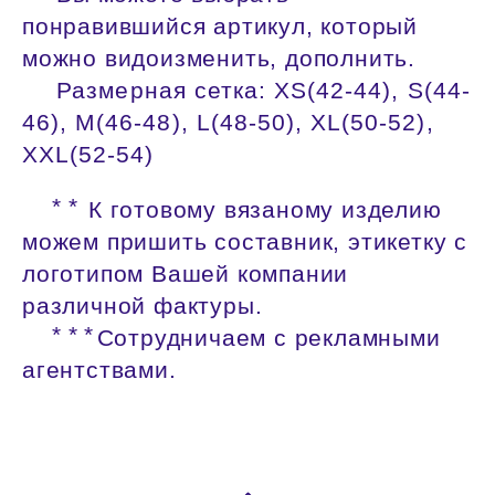
понравившийся артикул, который
можно видоизменить, дополнить.
Размерная сетка: XS(42-44), S(44-
46), M(46-48), L(48-50), XL(50-52),
XXL(52-54)
⃰ ⃰ К готовому вязаному изделию
можем пришить составник, этикетку с
логотипом Вашей компании
различной фактуры.
⃰ ⃰ ⃰ Сотрудничаем с рекламными
агентствами.